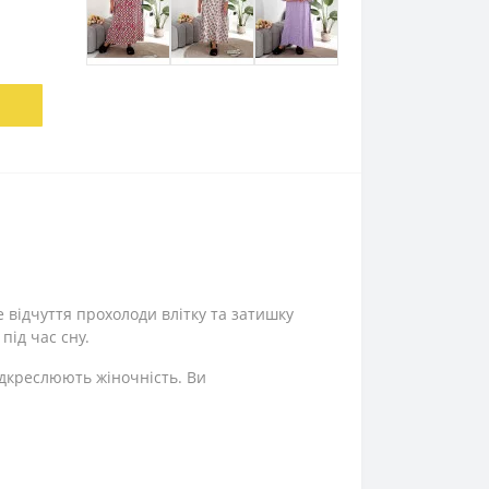
е відчуття прохолоди влітку та затишку
під час сну.
ідкреслюють жіночність. Ви