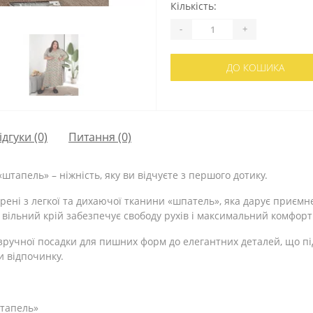
Кількість:
-
+
ДО КОШИКА
ідгуки (0)
Питання
(0)
штапель» – ніжність, яку ви відчуєте з першого дотику.
ворені з легкої та дихаючої тканини «шпатель», яка дарує приємн
а вільний крій забезпечує свободу рухів і максимальний комфорт 
зручної посадки для пишних форм до елегантних деталей, що п
и відпочинку.
штапель»