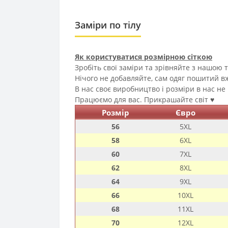
Заміри по тілу
Як користуватися розмірною сіткою
Зробіть свої заміри та зрівняйте з нашою 
Нічого не добавляйте, сам одяг пошитий вж
В нас своє виробництво і розміри в нас не
Працюємо для вас. Прикрашайте світ ♥️
Розмір
Євро
56
5XL
58
6XL
60
7XL
62
8XL
64
9XL
66
10XL
68
11XL
70
12XL