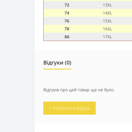
72
13XL
74
14XL
76
15XL
78
16XL
80
17XL
Відгуки (0)
Відгуків про цей товар ще не було.
+ Написати відгук