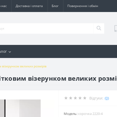
 нас
Доставка і оплата
Блог
Повернення і обмін
алог
м візерунком великих розмірів
вітковим візерунком великих розмі
Відгуки:
(0)
Модель:
сорочка 2220-4