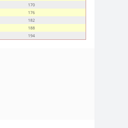
170
176
182
188
194