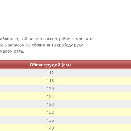
таблицею, той розмір вам потрібно замовляти.
е з запасом на обляганя та свободу руху.
 маломірять.
Обсяг грудей (см)
112
116
120
124
128
132
136
140