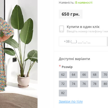
Наявність:
В наявності
650 грн.
Купити в один клік
Введіть номер телефону і м
Доступні варіанти
*
Розмір
62
64
66
68
70
72
74
76
78
80
82
Заміри по тілу