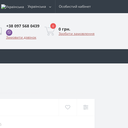
Українська
Особистий кабінет
+38 097 568 0439
0
0 грн.
Зробити замовлення
Замовити дзвінок
6