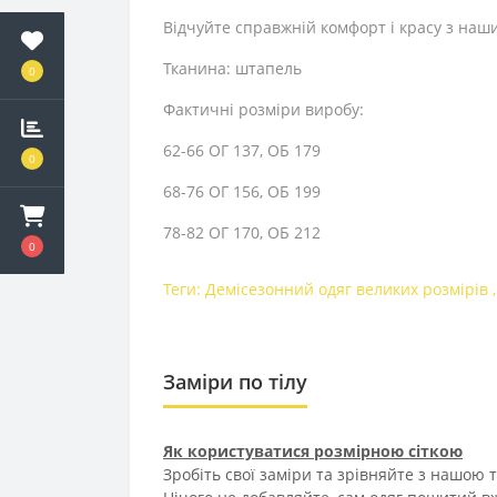
Відчуйте справжній комфорт і красу з наш
Тканина: штапель
0
Фактичні розміри виробу:
62-66 ОГ 137, ОБ 179
0
68-76 ОГ 156, ОБ 199
78-82 ОГ 170, ОБ 212
0
Теги:
Демісезонний одяг великих розмірів
Заміри по тілу
Як користуватися розмірною сіткою
Зробіть свої заміри та зрівняйте з нашою 