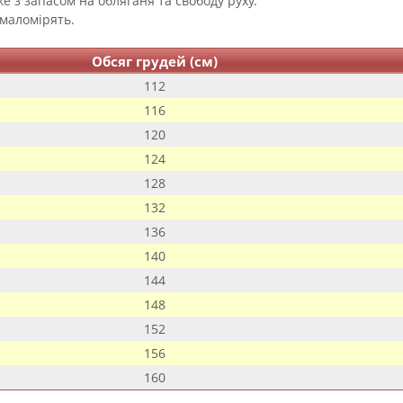
е з запасом на обляганя та свободу руху.
 маломірять.
Обсяг грудей (см)
112
116
120
124
128
132
136
140
144
148
152
156
160