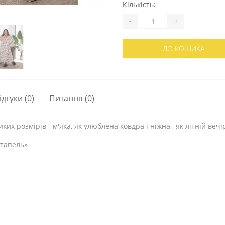
Кількість:
-
+
ДО КОШИКА
ідгуки (0)
Питання
(0)
их розмірів - м'яка, як улюблена ковдра і ніжна , як літній вечі
штапель»