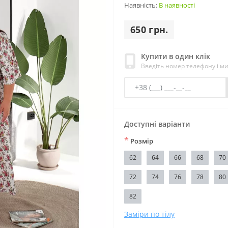
Наявність:
В наявності
650 грн.
Купити в один клік
Введіть номер телефону і м
Доступні варіанти
*
Розмір
62
64
66
68
70
72
74
76
78
80
82
Заміри по тілу