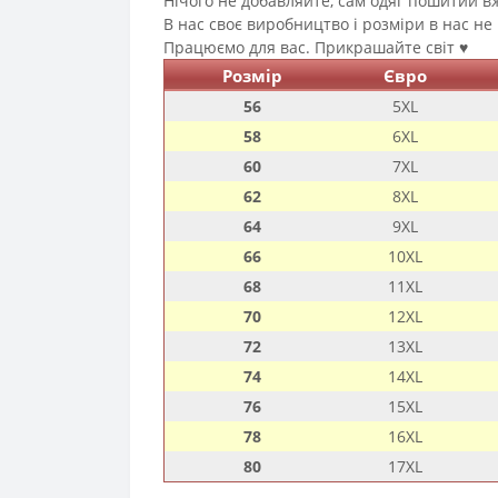
Нічого не добавляйте, сам одяг пошитий вж
В нас своє виробництво і розміри в нас не
Працюємо для вас. Прикрашайте світ ♥️
Розмір
Євро
56
5XL
58
6XL
60
7XL
62
8XL
64
9XL
66
10XL
68
11XL
70
12XL
72
13XL
74
14XL
76
15XL
78
16XL
80
17XL