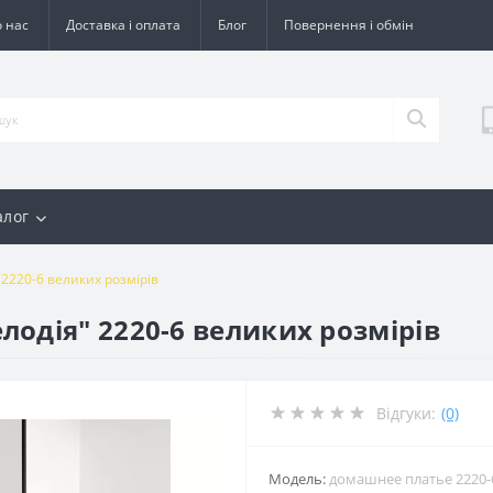
 нас
Доставка і оплата
Блог
Повернення і обмін
алог
2220-6 великих розмірів
одія" 2220-6 великих розмірів
Відгуки:
(0)
Модель:
домашнее платье 2220-