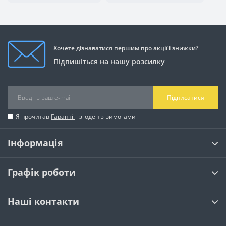
животі)
талія, вільний
грудей, не
крій
облягаючи
середину
Хочете дізнаватися першим про акції і знижки?
«Груша»
V-виріз, деталі
Балансує верх
Підпишіться на нашу розсилку
(стегна ширші
на плечах,
і низ, витягує
за плечі)
світліший
силует
верх
Підписатися
«Пісочний
Сукня з
Підкреслює
Я прочитав
Гарантії
і згоден з вимогами
годинник»
поясом, на
талію - головну
запах, футляр
перевагу
Інформація
фігури
«Прямокутник»
Драпірування,
Додає силуету
Графік роботи
воланчики,
м'яких вигинів
принт
Наші контакти
Однотонні насичені кольори - бордовий,
смарагдовий, темно-синій - візуально видовжують