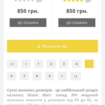
1
850 грн.
850 грн.
ДО КОШИКА
ДО КОШИКА
Показати ще
|<
<
1
2
3
4
5
6
7
8
9
>
>|
Сукні великих розмірів - це найбільший розділ
каталогу Dizain Mari: понад 350 моделей
власного пошиття у розмірах від 50 до 82, за
ціною від 435 грн.
Тут є повсякденні, нарядні, літні