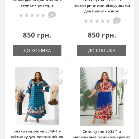
великих розмірів
геометричними візерунками
для повних жінок
0
0
850 грн.
850 грн.
ДО КОШИКА
ДО КОШИКА
Блакитна сукня 3549-1 у
Синя сукня 3532-1 з
клітинку для повних жінок
малюнками різнокольорових